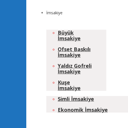
İmsakiye
Büyük
İmsakiye
Ofset Baskılı
İmsakiye
Yaldız Gofreli
İmsakiye
Kuşe
İmsakiye
Simli İmsakiye
Ekonomik İmsakiye