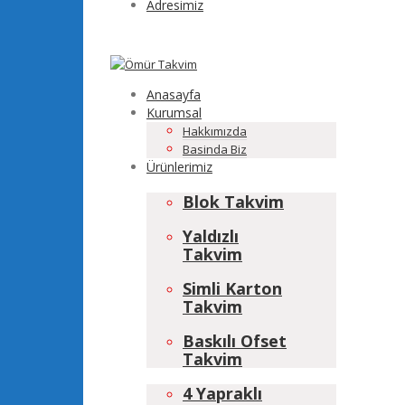
Adresimiz
Anasayfa
Kurumsal
Hakkımızda
Basinda Biz
Ürünlerimiz
Blok Takvim
Yaldızlı
Takvim
Simli Karton
Takvim
Baskılı Ofset
Takvim
4 Yapraklı