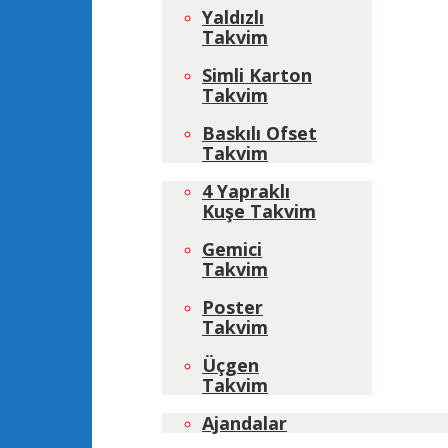
Yaldızlı
Takvim
Simli Karton
Takvim
Baskılı Ofset
Takvim
4 Yapraklı
Kuşe Takvim
Gemici
Takvim
Poster
Takvim
Üçgen
Takvim
Ajandalar