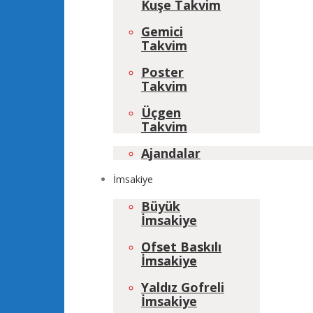
Kuşe Takvim
Gemici
Takvim
Poster
Takvim
Üçgen
Takvim
Ajandalar
İmsakiye
Büyük
İmsakiye
Ofset Baskılı
İmsakiye
Yaldız Gofreli
İmsakiye