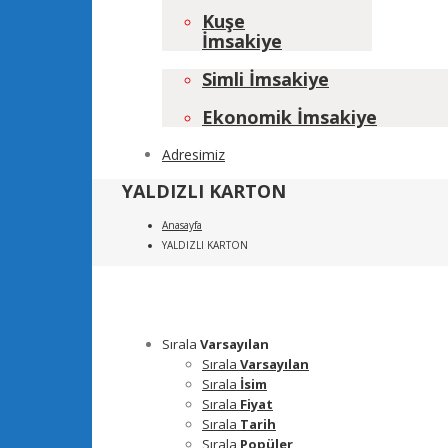
Kuşe
İmsakiye
Simli İmsakiye
Ekonomik İmsakiye
Adresimiz
YALDIZLI KARTON
Anasayfa
YALDIZLI KARTON
Sırala
Varsayılan
Sırala
Varsayılan
Sırala
İsim
Sırala
Fiyat
Sırala
Tarih
Sırala
Popüler