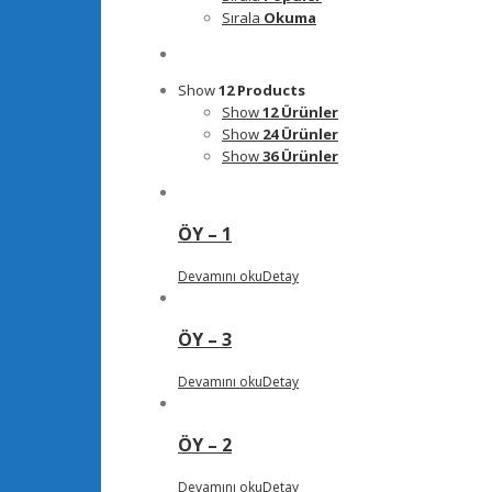
Sırala
Okuma
Show
12 Products
Show
12 Ürünler
Show
24 Ürünler
Show
36 Ürünler
ÖY – 1
Devamını oku
Detay
ÖY – 3
Devamını oku
Detay
ÖY – 2
Devamını oku
Detay