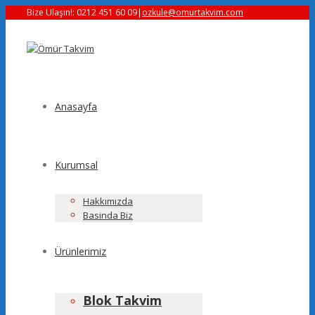
Bize Ulaşın!: 0212 451 60 09
|
ozkule@omurtakvim.com
Anasayfa
Kurumsal
Hakkımızda
Basinda Biz
Ürünlerimiz
Blok Takvim