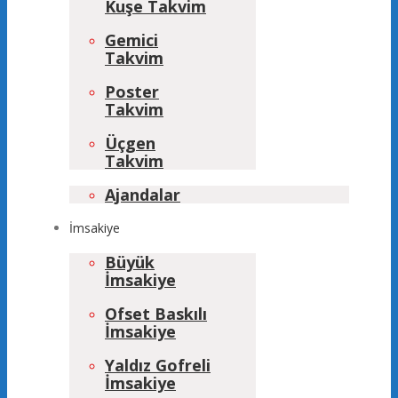
Kuşe Takvim
Gemici
Takvim
Poster
Takvim
Üçgen
Takvim
Ajandalar
İmsakiye
Büyük
İmsakiye
Ofset Baskılı
İmsakiye
Yaldız Gofreli
İmsakiye