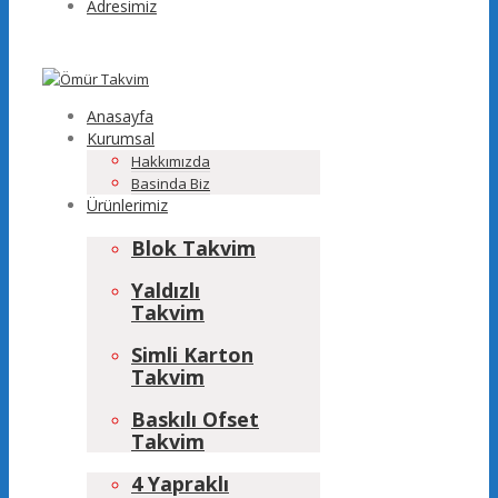
Adresimiz
Anasayfa
Kurumsal
Hakkımızda
Basinda Biz
Ürünlerimiz
Blok Takvim
Yaldızlı
Takvim
Simli Karton
Takvim
Baskılı Ofset
Takvim
4 Yapraklı