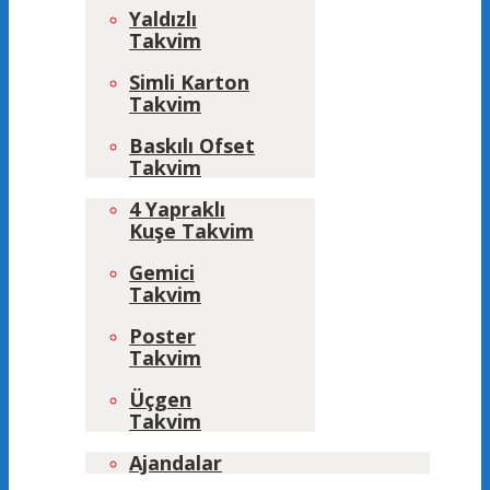
Yaldızlı
Takvim
Simli Karton
Takvim
Baskılı Ofset
Takvim
4 Yapraklı
Kuşe Takvim
Gemici
Takvim
Poster
Takvim
Üçgen
Takvim
Ajandalar