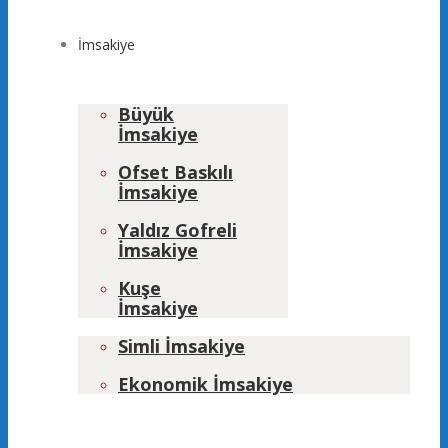
İmsakiye
Büyük
İmsakiye
Ofset Baskılı
İmsakiye
Yaldız Gofreli
İmsakiye
Kuşe
İmsakiye
Simli İmsakiye
Ekonomik İmsakiye