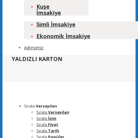
Kuşe
İmsakiye
Simli İmsakiye
Ekonomik İmsakiye
Adresimiz
YALDIZLI KARTON
Sırala
Varsayılan
Sırala
Varsayılan
Sırala
İsim
Sırala
Fiyat
Sırala
Tarih
Sırala
Popüler