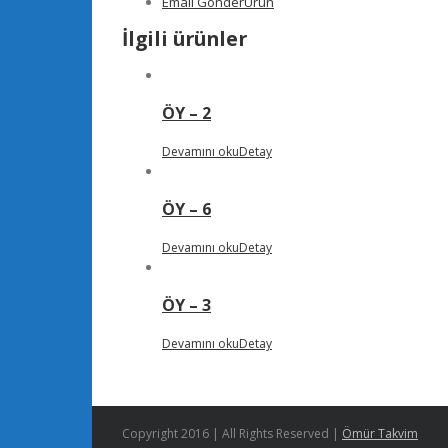
Email Gönder
Ürün
İlgili ürünler
ÖY – 2
Devamını oku
Detay
ÖY – 6
Devamını oku
Detay
ÖY – 3
Devamını oku
Detay
Copyright 2016 | All Rights Reserved |
Ömür Takvim