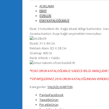
AÇIKLAMA
EBAT
ÖZELLİK
ESKİ KATALOĞUMUZ
Ebat: 31cmx44cm dir. Kağıt ebadı 400gr kartondur. Varak
Sıvama karton, Kuşe kağıt seçenekleri mevcuttur.
Ebadı: 31 X 44 Cm
Reklam Alanı: 8,5 X 28 Cm
Gramajı: 400 Gr
Renk 4 Renk + Yaldız
*ESKİ ÜRÜN KATALOĞUMUZ SADECE BİLGİ AMAÇLIDIR Sİ
*SİPARİŞLERİNİZ 2016 ÜRÜN KATALOĞUNDAN VEREBİLİ
Kategoriler:
YALDIZLI KARTON
Paylaş
Facebook
Tweetle
Ürün
Pin ekle
Ürün