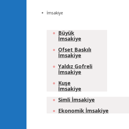
İmsakiye
Büyük
İmsakiye
Ofset Baskılı
İmsakiye
Yaldız Gofreli
İmsakiye
Kuşe
İmsakiye
Simli İmsakiye
Ekonomik İmsakiye