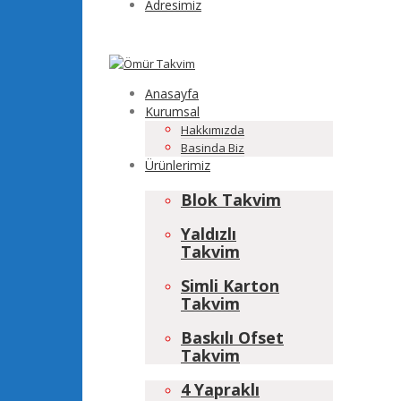
Adresimiz
Anasayfa
Kurumsal
Hakkımızda
Basinda Biz
Ürünlerimiz
Blok Takvim
Yaldızlı
Takvim
Simli Karton
Takvim
Baskılı Ofset
Takvim
4 Yapraklı