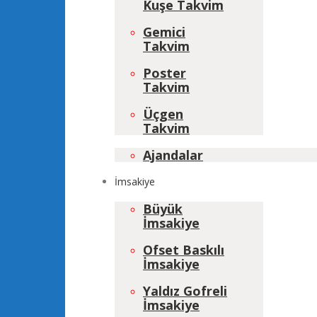
Kuşe Takvim
Gemici
Takvim
Poster
Takvim
Üçgen
Takvim
Ajandalar
İmsakiye
Büyük
İmsakiye
Ofset Baskılı
İmsakiye
Yaldız Gofreli
İmsakiye