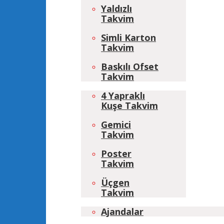
Yaldızlı
Takvim
Simli Karton
Takvim
Baskılı Ofset
Takvim
4 Yapraklı
Kuşe Takvim
Gemici
Takvim
Poster
Takvim
Üçgen
Takvim
Ajandalar