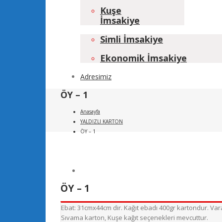
Kuşe
İmsakiye
Simli İmsakiye
Ekonomik İmsakiye
Adresimiz
ÖY – 1
Anasayfa
YALDIZLI KARTON
ÖY – 1
ÖY – 1
Ebat: 31cmx44cm dir. Kağıt ebadı 400gr kartondur. Varak
Sıvama karton, Kuşe kağıt seçenekleri mevcuttur.