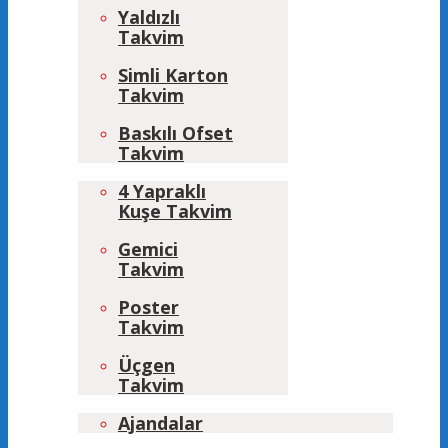
Yaldızlı
Takvim
Simli Karton
Takvim
Baskılı Ofset
Takvim
4 Yapraklı
Kuşe Takvim
Gemici
Takvim
Poster
Takvim
Üçgen
Takvim
Ajandalar