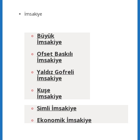
İmsakiye
Büyük
İmsakiye
Ofset Baskılı
İmsakiye
Yaldız Gofreli
İmsakiye
Kuşe
İmsakiye
Simli İmsakiye
Ekonomik İmsakiye