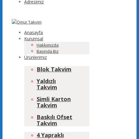
Adresimiz
Anasayfa
Kurumsal
Hakkımızda
Basinda Biz
Ürünlerimiz
Blok Takvim
Yaldızlı
Takvim
Simli Karton
Takvim
Baskılı Ofset
Takvim
4 Yapraklı