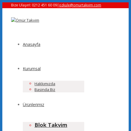
Bize Ulaşın!: 0212 451 60 09
|
ozkule@omurtakvim.com
Anasayfa
Kurumsal
Hakkımızda
Basinda Biz
Ürünlerimiz
Blok Takvim