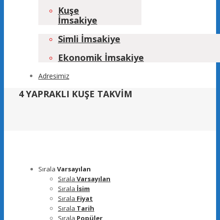
Kuşe
İmsakiye
Simli İmsakiye
Ekonomik İmsakiye
Adresimiz
4 YAPRAKLI KUŞE TAKVİM
Sırala
Varsayılan
Sırala
Varsayılan
Sırala
İsim
Sırala
Fiyat
Sırala
Tarih
Sırala
Popüler