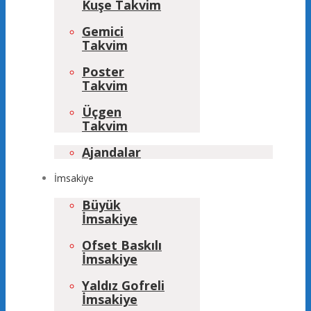
Kuşe Takvim
Gemici
Takvim
Poster
Takvim
Üçgen
Takvim
Ajandalar
İmsakiye
Büyük
İmsakiye
Ofset Baskılı
İmsakiye
Yaldız Gofreli
İmsakiye