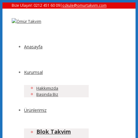
Bize Ulaşın!: 0212 451 60 09
|
ozkule@omurtakvim.com
Anasayfa
Kurumsal
Hakkımızda
Basinda Biz
Ürünlerimiz
Blok Takvim