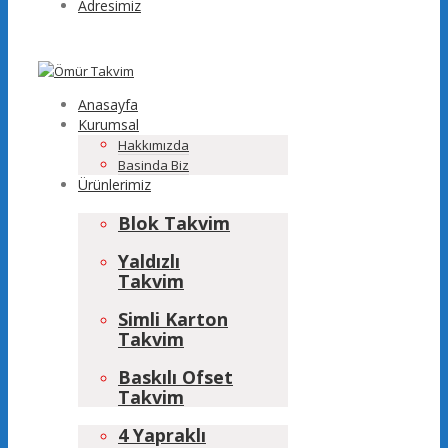
Adresimiz
Anasayfa
Kurumsal
Hakkımızda
Basinda Biz
Ürünlerimiz
Blok Takvim
Yaldızlı
Takvim
Simli Karton
Takvim
Baskılı Ofset
Takvim
4 Yapraklı