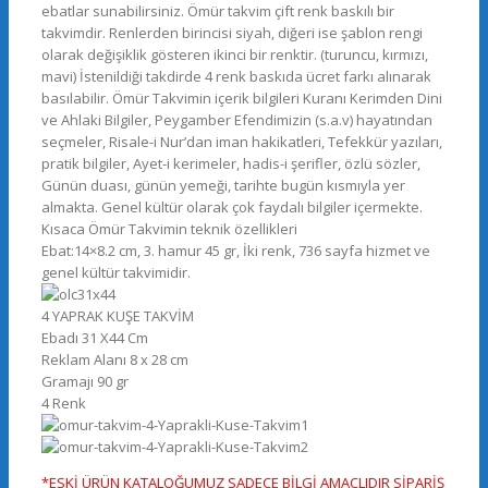
ebatlar sunabilirsiniz. Ömür takvim çift renk baskılı bir
takvimdir. Renlerden birincisi siyah, diğeri ise şablon rengi
olarak değişiklik gösteren ikinci bir renktir. (turuncu, kırmızı,
mavi) İstenildiği takdirde 4 renk baskıda ücret farkı alınarak
basılabilir. Ömür Takvimin içerik bilgileri Kuranı Kerimden Dini
ve Ahlaki Bilgiler, Peygamber Efendimizin (s.a.v) hayatından
seçmeler, Risale-i Nur’dan iman hakikatleri, Tefekkür yazıları,
pratik bilgiler, Ayet-i kerimeler, hadis-i şerifler, özlü sözler,
Günün duası, günün yemeği, tarihte bugün kısmıyla yer
almakta. Genel kültür olarak çok faydalı bilgiler içermekte.
Kısaca Ömür Takvimin teknik özellikleri
Ebat:14×8.2 cm, 3. hamur 45 gr, İki renk, 736 sayfa hizmet ve
genel kültür takvimidir.
4 YAPRAK KUŞE TAKVİM
Ebadı 31 X44 Cm
Reklam Alanı 8 x 28 cm
Gramajı 90 gr
4 Renk
*ESKİ ÜRÜN KATALOĞUMUZ SADECE BİLGİ AMAÇLIDIR SİPARİŞ