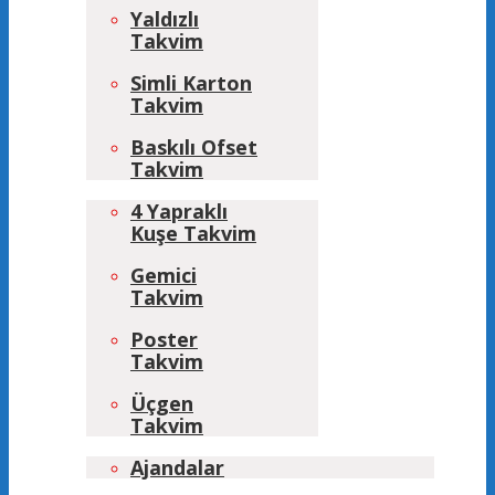
Yaldızlı
Takvim
Simli Karton
Takvim
Baskılı Ofset
Takvim
4 Yapraklı
Kuşe Takvim
Gemici
Takvim
Poster
Takvim
Üçgen
Takvim
Ajandalar