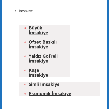
İmsakiye
Büyük
İmsakiye
Ofset Baskılı
İmsakiye
Yaldız Gofreli
İmsakiye
Kuşe
İmsakiye
Simli İmsakiye
Ekonomik İmsakiye