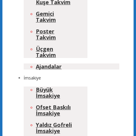
Kuşe Takvim
Gemici
Takvim
Poster
Takvim
Üçgen
Takvim
Ajandalar
İmsakiye
Büyük
İmsakiye
Ofset Baskılı
İmsakiye
Yaldız Gofreli
İmsakiye