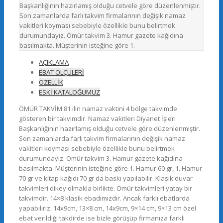
Başkanlığının hazırlamış olduğu cetvele göre düzenlenmiştir.
Son zamanlarda farlı takvim firmalarının değişik namaz
vakitleri koyması sebebiyle özellikle bunu belirtmek
durumundayız. Ömür takvim 3. Hamur gazete kağıdına
basılmakta. Müşterinin isteğine göre 1.
AÇIKLAMA
EBAT ÖLÇÜLERİ
ÖZELLİK
ESKİ KATALOĞUMUZ
ÖMÜR TAKVİM 81 ilin namaz vaktini 4 bölge takvimde
gösteren bir takvimdir. Namaz vakitleri Diyanet İşleri
Başkanlığının hazırlamış olduğu cetvele göre düzenlenmiştir.
Son zamanlarda farlı takvim firmalarının değişik namaz
vakitleri koyması sebebiyle özellikle bunu belirtmek
durumundayız. Ömür takvim 3. Hamur gazete kağıdına
basılmakta. Müşterinin isteğine göre 1. Hamur 60 gr, 1. Hamur
70 gr ve kitap kağıdı 70 gr da baskı yapılabilir. Klasik duvar
takvimleri dikey olmakla birlikte. Ömür takvimleri yatay bir
takvimdir. 14×8 klasik ebadımızdır. Ancak farklı ebatlarda
yapabiliriz. 14x9cm, 13×8 cm, 14x9cm, 9×14 cm, 9×13 cm özel
ebat verildiği takdirde ise bizle görüşüp firmanıza farklı