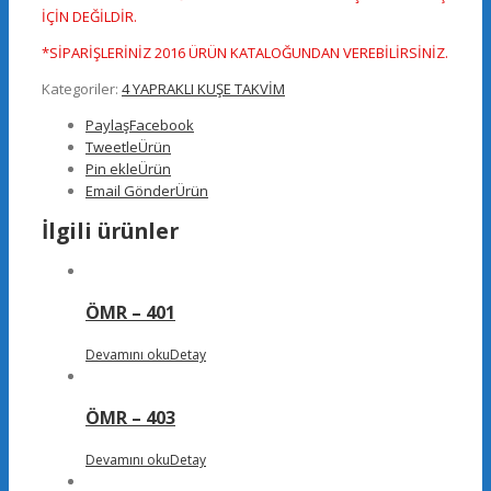
İÇİN DEĞİLDİR.
*SİPARİŞLERİNİZ 2016 ÜRÜN KATALOĞUNDAN VEREBİLİRSİNİZ.
Kategoriler:
4 YAPRAKLI KUŞE TAKVİM
Paylaş
Facebook
Tweetle
Ürün
Pin ekle
Ürün
Email Gönder
Ürün
İlgili ürünler
ÖMR – 401
Devamını oku
Detay
ÖMR – 403
Devamını oku
Detay