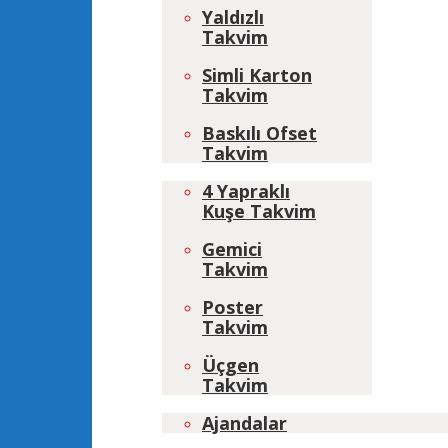
Yaldızlı
Takvim
Simli Karton
Takvim
Baskılı Ofset
Takvim
4 Yapraklı
Kuşe Takvim
Gemici
Takvim
Poster
Takvim
Üçgen
Takvim
Ajandalar