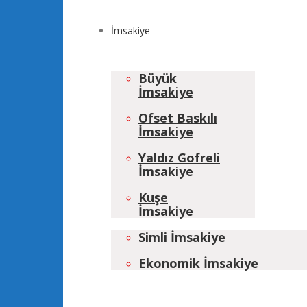
İmsakiye
Büyük
İmsakiye
Ofset Baskılı
İmsakiye
Yaldız Gofreli
İmsakiye
Kuşe
İmsakiye
Simli İmsakiye
Ekonomik İmsakiye