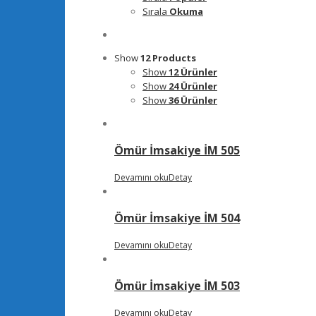
Sırala
Okuma
Show
12 Products
Show
12 Ürünler
Show
24 Ürünler
Show
36 Ürünler
Ömür İmsakiye İM 505
Devamını oku
Detay
Ömür İmsakiye İM 504
Devamını oku
Detay
Ömür İmsakiye İM 503
Devamını oku
Detay