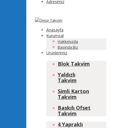
Adresimiz
Anasayfa
Kurumsal
Hakkımızda
Basinda Biz
Ürünlerimiz
Blok Takvim
Yaldızlı
Takvim
Simli Karton
Takvim
Baskılı Ofset
Takvim
4 Yapraklı