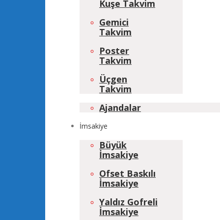
Kuşe Takvim
Gemici
Takvim
Poster
Takvim
Üçgen
Takvim
Ajandalar
İmsakiye
Büyük
İmsakiye
Ofset Baskılı
İmsakiye
Yaldız Gofreli
İmsakiye