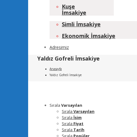
Kuşe
İmsakiye
Simli İmsakiye
Ekonomik İmsakiye
Adresimiz
Yaldız Gofreli İmsakiye
Anasayfa
Yaldız Gofreli İmsakiye
Sırala
Varsayılan
Sırala
Varsayılan
Sırala
İsim
Sırala
Fiyat
Sırala
Tarih
Sırala
Popüler