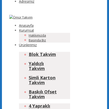
Adresimiz
Anasayfa
Kurumsal
Hakkımızda
Basinda Biz
Ürünlerimiz
Blok Takvim
Yaldızlı
Takvim
Simli Karton
Takvim
Baskılı Ofset
Takvim
4 Yapraklı