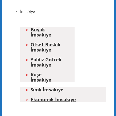
İmsakiye
Büyük
İmsakiye
Ofset Baskılı
İmsakiye
Yaldız Gofreli
İmsakiye
Kuşe
İmsakiye
Simli İmsakiye
Ekonomik İmsakiye