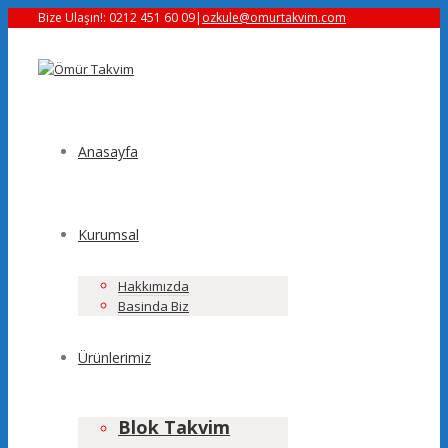
Bize Ulaşın!: 0212 451 60 09
|
ozkule@omurtakvim.com
Anasayfa
Kurumsal
Hakkımızda
Basinda Biz
Ürünlerimiz
Blok Takvim