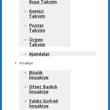
Kuşe Takvim
Gemici
Takvim
Poster
Takvim
Üçgen
Takvim
Ajandalar
İmsakiye
Büyük
İmsakiye
Ofset Baskılı
İmsakiye
Yaldız Gofreli
İmsakiye