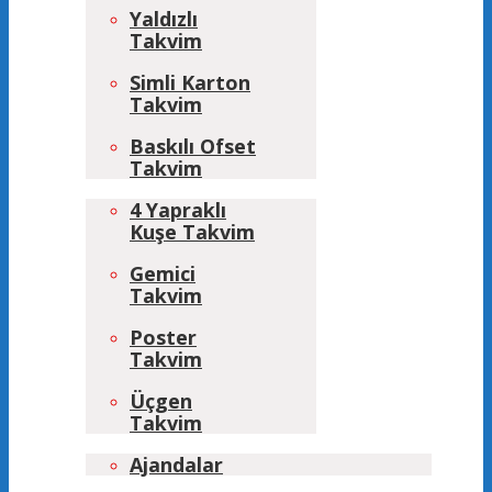
Yaldızlı
Takvim
Simli Karton
Takvim
Baskılı Ofset
Takvim
4 Yapraklı
Kuşe Takvim
Gemici
Takvim
Poster
Takvim
Üçgen
Takvim
Ajandalar