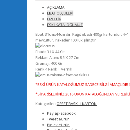
AÇIKLAMA
EBAT ÖLÇÜLERİ
ÖZELLİK
ESKİ KATALOĞUMUZ
Ebat: 31cmx44cm dir. Kağıt ebadı 400gr kartondur. 4+1 r
mevcuttur. Paketler 100 lük şilingtir.
Ebadı: 31 X 44 Cm
Reklam Alanı: 8,5 X 27 Cm
Gramajı: 400 Gr
Renk 4 Renk + Vernik
*ESKİ ÜRÜN KATALOĞUMUZ SADECE BİLGİ AMAÇLIDIR Sİ
*SİPARİŞLERİNİZ 2016 ÜRÜN KATALOĞUNDAN VEREBİLİ
Kategoriler:
OFSET BASKILI KARTON
Paylaş
Facebook
Tweetle
Ürün
Pin ekle
Ürün