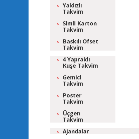
Yaldızlı
Takvim
Simli Karton
Takvim
Baskılı Ofset
Takvim
4 Yapraklı
Kuşe Takvim
Gemici
Takvim
Poster
Takvim
Üçgen
Takvim
Ajandalar