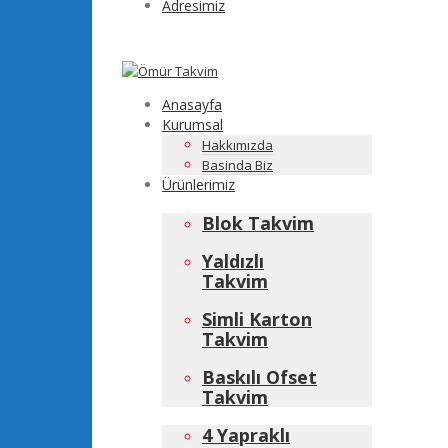
Adresimiz
Anasayfa
Kurumsal
Hakkımızda
Basinda Biz
Ürünlerimiz
Blok Takvim
Yaldızlı
Takvim
Simli Karton
Takvim
Baskılı Ofset
Takvim
4 Yapraklı