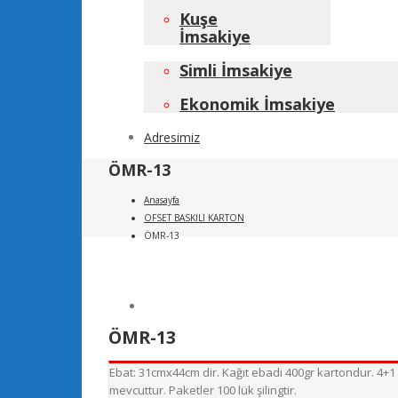
Kuşe
İmsakiye
Simli İmsakiye
Ekonomik İmsakiye
Adresimiz
ÖMR-13
Anasayfa
OFSET BASKILI KARTON
ÖMR-13
ÖMR-13
Ebat: 31cmx44cm dir. Kağıt ebadı 400gr kartondur. 4+1 r
mevcuttur. Paketler 100 lük şilingtir.