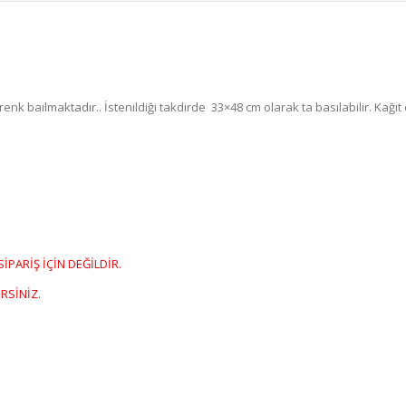
enk baılmaktadır.. İstenildiği takdirde 33×48 cm olarak ta basılabilir. Kağıt
PARİŞ İÇİN DEĞİLDİR.
RSİNİZ.