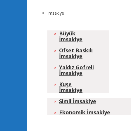
İmsakiye
Büyük
İmsakiye
Ofset Baskılı
İmsakiye
Yaldız Gofreli
İmsakiye
Kuşe
İmsakiye
Simli İmsakiye
Ekonomik İmsakiye