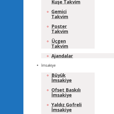
Kuşe Takvim
Gemici
Takvim
Poster
Takvim
Üçgen
Takvim
Ajandalar
İmsakiye
Büyük
İmsakiye
Ofset Baskılı
İmsakiye
Yaldız Gofreli
İmsakiye