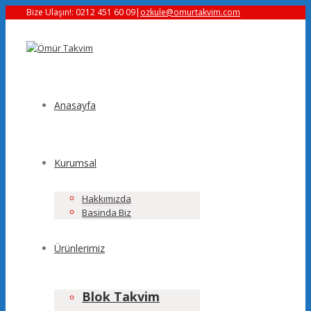
Bize Ulaşın!: 0212 451 60 09
|
ozkule@omurtakvim.com
Anasayfa
Kurumsal
Hakkımızda
Basinda Biz
Ürünlerimiz
Blok Takvim