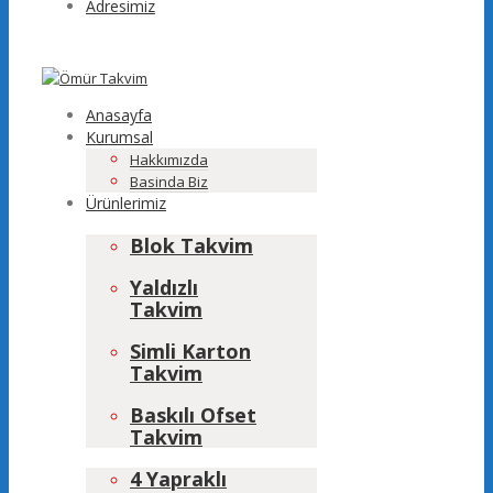
Adresimiz
Anasayfa
Kurumsal
Hakkımızda
Basinda Biz
Ürünlerimiz
Blok Takvim
Yaldızlı
Takvim
Simli Karton
Takvim
Baskılı Ofset
Takvim
4 Yapraklı