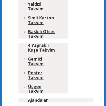
Yaldızlı
Takvim
Simli Karton
Takvim
Baskılı Ofset
Takvim
4 Yapraklı
Kuşe Takvim
Gemici
Takvim
Poster
Takvim
Üçgen
Takvim
Ajandalar