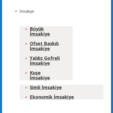
İmsakiye
Büyük
İmsakiye
Ofset Baskılı
İmsakiye
Yaldız Gofreli
İmsakiye
Kuşe
İmsakiye
Simli İmsakiye
Ekonomik İmsakiye