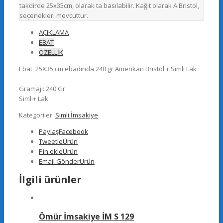
takdirde 25x35cm, olarak ta basılabilir. Kağıt olarak A.Bristol,
seçenekleri mevcuttur.
AÇIKLAMA
EBAT
ÖZELLİK
Ebat: 25X35 cm ebadında 240 gr Amerikan Bristol + Simli Lak
Gramajı: 240 Gr
Simli+ Lak
Kategoriler:
Simli İmsakiye
Paylaş
Facebook
Tweetle
Ürün
Pin ekle
Ürün
Email Gönder
Ürün
İlgili ürünler
Ömür İmsakiye İM S 129