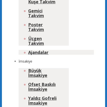
Kuşe Takvim
Gemici
Takvim
Poster
Takvim
Üçgen
Takvim
Ajandalar
İmsakiye
Büyük
İmsakiye
Ofset Baskılı
İmsakiye
Yaldız Gofreli
İmsakiye