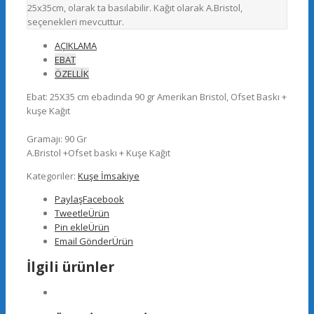
25x35cm, olarak ta basılabilir. Kağıt olarak A.Bristol,
seçenekleri mevcuttur.
AÇIKLAMA
EBAT
ÖZELLİK
Ebat: 25X35 cm ebadında 90 gr Amerikan Bristol, Ofset Baskı +
kuşe Kağıt
Gramajı: 90 Gr
A.Bristol +Ofset baskı + Kuşe Kağıt
Kategoriler:
Kuşe İmsakiye
Paylaş
Facebook
Tweetle
Ürün
Pin ekle
Ürün
Email Gönder
Ürün
İlgili ürünler