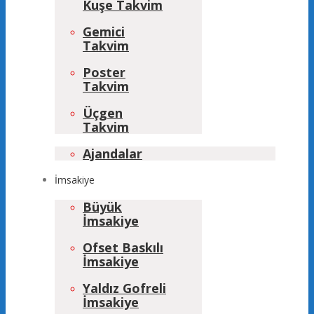
Kuşe Takvim
Gemici
Takvim
Poster
Takvim
Üçgen
Takvim
Ajandalar
İmsakiye
Büyük
İmsakiye
Ofset Baskılı
İmsakiye
Yaldız Gofreli
İmsakiye