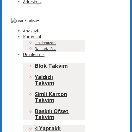
Adresimiz
Anasayfa
Kurumsal
Hakkımızda
Basinda Biz
Ürünlerimiz
Blok Takvim
Yaldızlı
Takvim
Simli Karton
Takvim
Baskılı Ofset
Takvim
4 Yapraklı