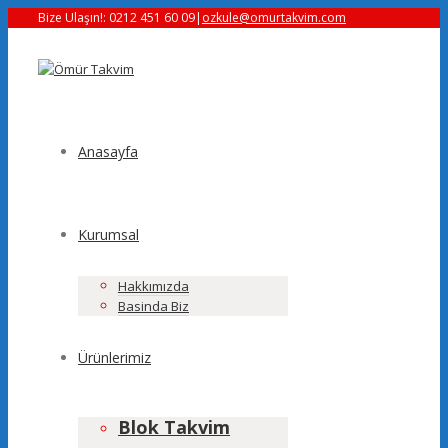
Bize Ulaşın!: 0212 451 60 09
|
ozkule@omurtakvim.com
Anasayfa
Kurumsal
Hakkımızda
Basinda Biz
Ürünlerimiz
Blok Takvim