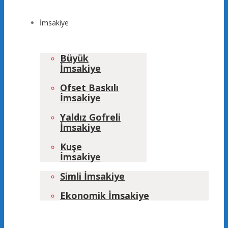
İmsakiye
Büyük
İmsakiye
Ofset Baskılı
İmsakiye
Yaldız Gofreli
İmsakiye
Kuşe
İmsakiye
Simli İmsakiye
Ekonomik İmsakiye