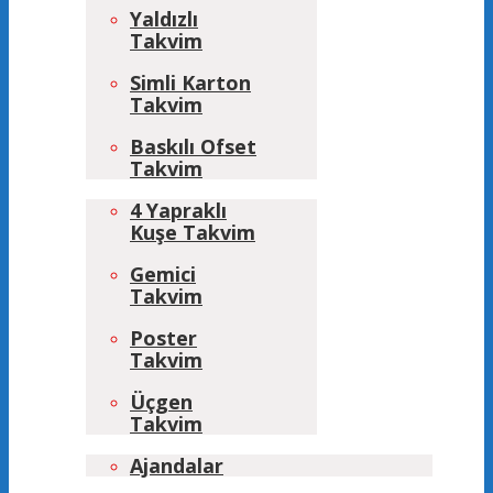
Yaldızlı
Takvim
Simli Karton
Takvim
Baskılı Ofset
Takvim
4 Yapraklı
Kuşe Takvim
Gemici
Takvim
Poster
Takvim
Üçgen
Takvim
Ajandalar