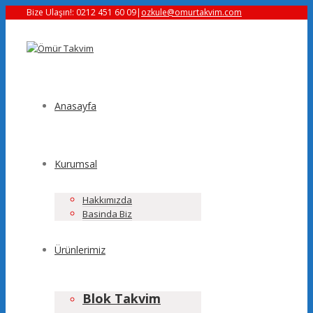
Bize Ulaşın!: 0212 451 60 09
|
ozkule@omurtakvim.com
Anasayfa
Kurumsal
Hakkımızda
Basinda Biz
Ürünlerimiz
Blok Takvim