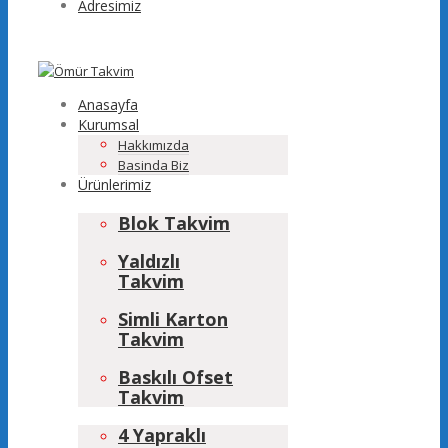
Adresimiz
Anasayfa
Kurumsal
Hakkımızda
Basinda Biz
Ürünlerimiz
Blok Takvim
Yaldızlı
Takvim
Simli Karton
Takvim
Baskılı Ofset
Takvim
4 Yapraklı