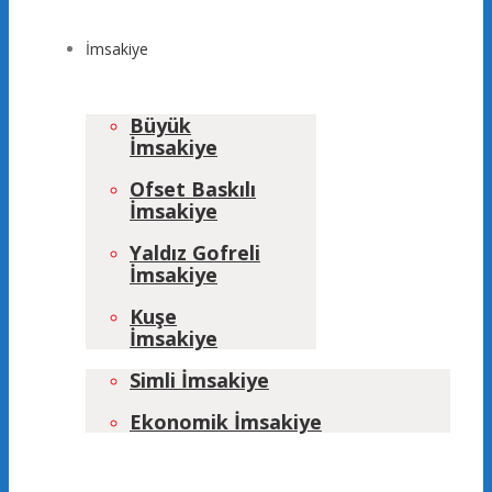
İmsakiye
Büyük
İmsakiye
Ofset Baskılı
İmsakiye
Yaldız Gofreli
İmsakiye
Kuşe
İmsakiye
Simli İmsakiye
Ekonomik İmsakiye