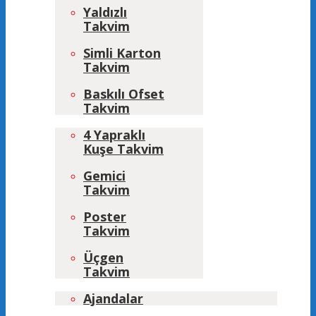
Yaldızlı
Takvim
Simli Karton
Takvim
Baskılı Ofset
Takvim
4 Yapraklı
Kuşe Takvim
Gemici
Takvim
Poster
Takvim
Üçgen
Takvim
Ajandalar