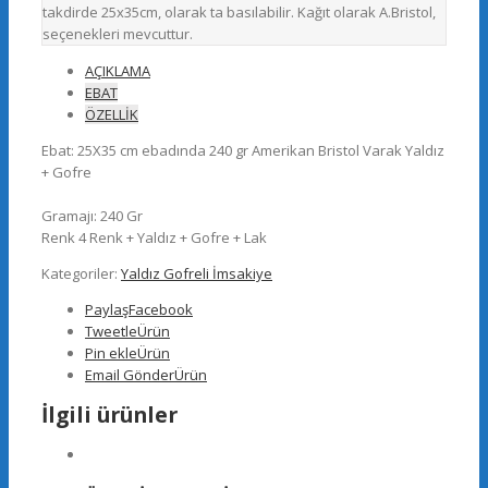
takdirde 25x35cm, olarak ta basılabilir. Kağıt olarak A.Bristol,
seçenekleri mevcuttur.
AÇIKLAMA
EBAT
ÖZELLİK
Ebat: 25X35 cm ebadında 240 gr Amerikan Bristol Varak Yaldız
+ Gofre
Gramajı: 240 Gr
Renk 4 Renk + Yaldız + Gofre + Lak
Kategoriler:
Yaldız Gofreli İmsakiye
Paylaş
Facebook
Tweetle
Ürün
Pin ekle
Ürün
Email Gönder
Ürün
İlgili ürünler