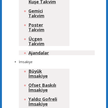
Kuşe Takvim
Gemici
Takvim
Poster
Takvim
Üçgen
Takvim
Ajandalar
İmsakiye
Büyük
İmsakiye
Ofset Baskılı
İmsakiye
Yaldız Gofreli
İmsakiye