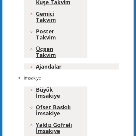
Kuşe Takvim
Gemici
Takvim
Poster
Takvim
Üçgen
Takvim
Ajandalar
İmsakiye
Büyük
İmsakiye
Ofset Baskılı
İmsakiye
Yaldız Gofreli
İmsakiye