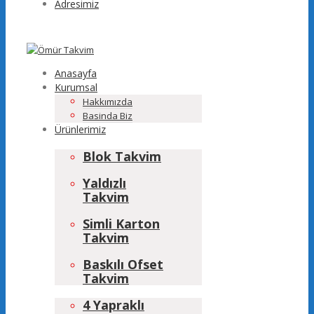
Adresimiz
Anasayfa
Kurumsal
Hakkımızda
Basinda Biz
Ürünlerimiz
Blok Takvim
Yaldızlı
Takvim
Simli Karton
Takvim
Baskılı Ofset
Takvim
4 Yapraklı