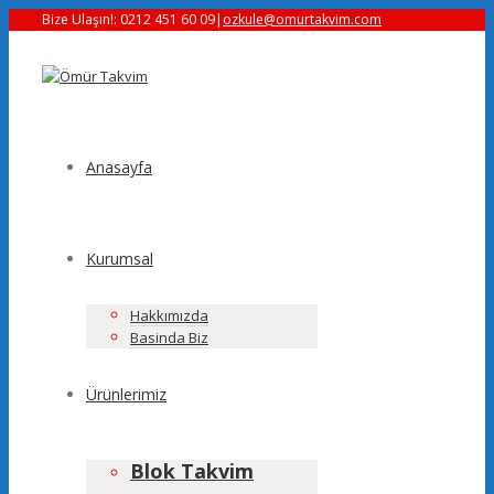
Bize Ulaşın!: 0212 451 60 09
|
ozkule@omurtakvim.com
Anasayfa
Kurumsal
Hakkımızda
Basinda Biz
Ürünlerimiz
Blok Takvim