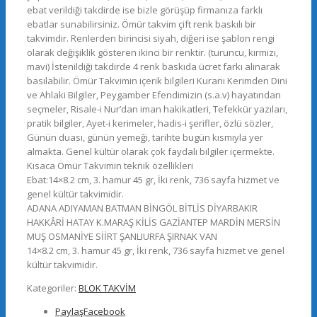
ebat verildiği takdirde ise bizle görüşüp firmanıza farklı
ebatlar sunabilirsiniz. Ömür takvim çift renk baskılı bir
takvimdir. Renlerden birincisi siyah, diğeri ise şablon rengi
olarak değişiklik gösteren ikinci bir renktir. (turuncu, kırmızı,
mavi) İstenildiği takdirde 4 renk baskıda ücret farkı alınarak
basılabilir. Ömür Takvimin içerik bilgileri Kuranı Kerimden Dini
ve Ahlaki Bilgiler, Peygamber Efendimizin (s.a.v) hayatından
seçmeler, Risale-i Nur’dan iman hakikatleri, Tefekkür yazıları,
pratik bilgiler, Ayet-i kerimeler, hadis-i şerifler, özlü sözler,
Günün duası, günün yemeği, tarihte bugün kısmıyla yer
almakta. Genel kültür olarak çok faydalı bilgiler içermekte.
Kısaca Ömür Takvimin teknik özellikleri
Ebat:14×8.2 cm, 3. hamur 45 gr, İki renk, 736 sayfa hizmet ve
genel kültür takvimidir.
ADANA ADIYAMAN BATMAN BİNGÖL BİTLİS DİYARBAKIR
HAKKÂRİ HATAY K.MARAŞ KİLİS GAZİANTEP MARDİN MERSİN
MUŞ OSMANİYE SİİRT ŞANLIURFA ŞIRNAK VAN
14×8.2 cm, 3. hamur 45 gr, İki renk, 736 sayfa hizmet ve genel
kültür takvimidir.
Kategoriler:
BLOK TAKVİM
Paylaş
Facebook