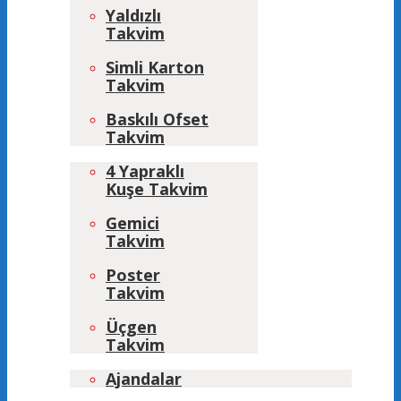
Yaldızlı
Takvim
Simli Karton
Takvim
Baskılı Ofset
Takvim
4 Yapraklı
Kuşe Takvim
Gemici
Takvim
Poster
Takvim
Üçgen
Takvim
Ajandalar