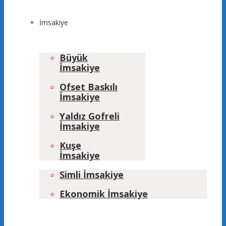
İmsakiye
Büyük
İmsakiye
Ofset Baskılı
İmsakiye
Yaldız Gofreli
İmsakiye
Kuşe
İmsakiye
Simli İmsakiye
Ekonomik İmsakiye