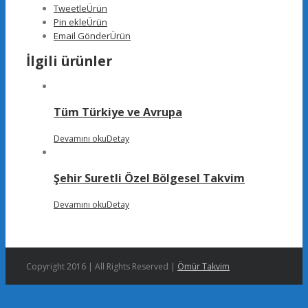
Tweetle
Ürün
Pin ekle
Ürün
Email Gönder
Ürün
İlgili ürünler
Tüm Türkiye ve Avrupa
Devamını oku
Detay
Şehir Suretli Özel Bölgesel Takvim
Devamını oku
Detay
Copyright 2016 | All Rights Reserved |
Ömür Takvim