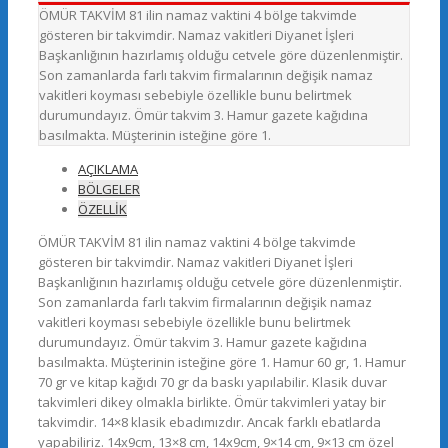
ÖMÜR TAKVİM 81 ilin namaz vaktini 4 bölge takvimde
gösteren bir takvimdir. Namaz vakitleri Diyanet İşleri
Başkanlığının hazırlamış olduğu cetvele göre düzenlenmiştir.
Son zamanlarda farlı takvim firmalarının değişik namaz
vakitleri koyması sebebiyle özellikle bunu belirtmek
durumundayız. Ömür takvim 3. Hamur gazete kağıdına
basılmakta. Müşterinin isteğine göre 1.
AÇIKLAMA
BÖLGELER
ÖZELLİK
ÖMÜR TAKVİM 81 ilin namaz vaktini 4 bölge takvimde
gösteren bir takvimdir. Namaz vakitleri Diyanet İşleri
Başkanlığının hazırlamış olduğu cetvele göre düzenlenmiştir.
Son zamanlarda farlı takvim firmalarının değişik namaz
vakitleri koyması sebebiyle özellikle bunu belirtmek
durumundayız. Ömür takvim 3. Hamur gazete kağıdına
basılmakta. Müşterinin isteğine göre 1. Hamur 60 gr, 1. Hamur
70 gr ve kitap kağıdı 70 gr da baskı yapılabilir. Klasik duvar
takvimleri dikey olmakla birlikte. Ömür takvimleri yatay bir
takvimdir. 14×8 klasik ebadımızdır. Ancak farklı ebatlarda
yapabiliriz. 14x9cm, 13×8 cm, 14x9cm, 9×14 cm, 9×13 cm özel